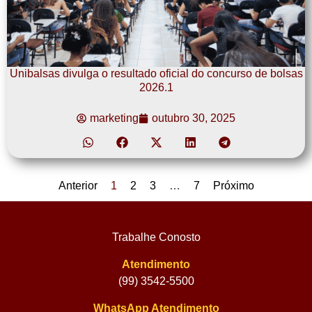
Unibalsas divulga o resultado oficial do concurso de bolsas
2026.1
marketing
outubro 30, 2025
Anterior
1
2
3
…
7
Próximo
Trabalhe Conosto
Atendimento
(99) 3542-5500
WhatsApp Atendimento