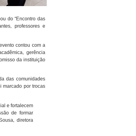
ipou do
“Encontro das
ntes, professores e
 evento contou com a
 acadêmica, gerência
romisso da instituição
vida das comunidades
oi marcado por trocas
al e fortalecem
ssão de formar
Sousa, diretora