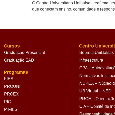
O Centro Universitário Unibalsas reafirma 
que conectam ensino, comunidade e responsa
Cursos
Centro Universit
Graduação Presencial
Sobre a UniBalsas
Graduação EAD
Infraestrutura
CPA – Autoavaliação
Programas
Normativas Instituc
FIES
NUPEX – Núcleo de
PROUNI
UB Virtual – NED
PROEX
PROE – Orientação
PIC
CIA – Comitê de Inc
P-FIES
Responsabilidade S