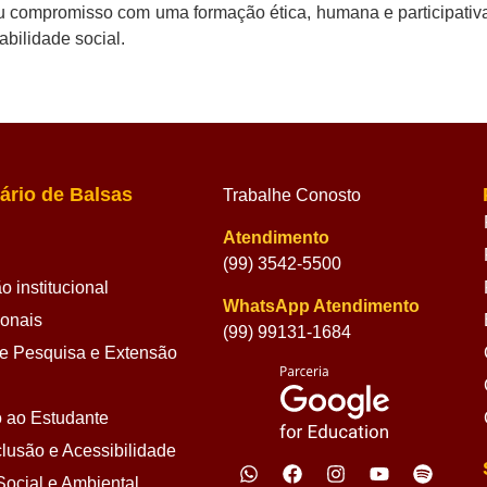
seu compromisso com uma formação ética, humana e participati
bilidade social.
ário de Balsas
Trabalhe Conosto
Atendimento
(99) 3542-5500
 institucional
WhatsApp Atendimento
ionais
(99) 99131-1684
 Pesquisa e Extensão
 ao Estudante
lusão e Acessibilidade
ocial e Ambiental