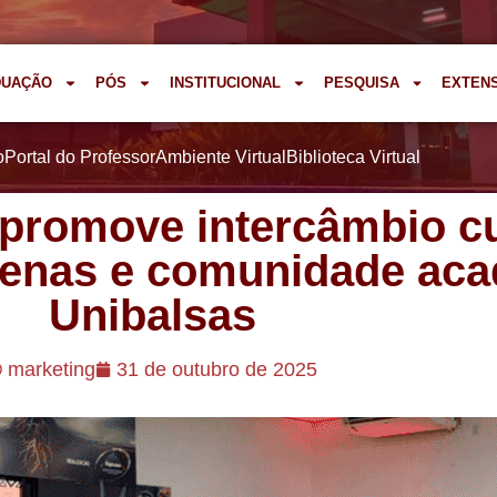
DUAÇÃO
PÓS
INSTITUCIONAL
PESQUISA
EXTEN
o
Portal do Professor
Ambiente Virtual
Biblioteca Virtual
 promove intercâmbio cu
enas e comunidade aca
Unibalsas
marketing
31 de outubro de 2025