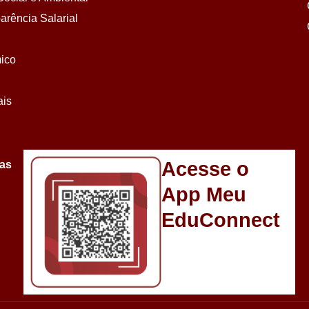
arência Salarial
ico
ais
Acesse o
sas
App Meu
EduConnect