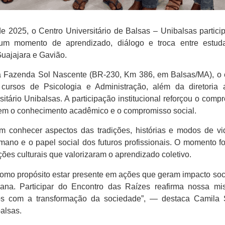
 de 2025
, o
Centro Universitário de Balsas – Unibalsas
partic
um momento de aprendizado, diálogo e troca entre estuda
uajajara e Gavião
.
a
Fazenda Sol Nascente (BR-230, Km 386, em Balsas/MA)
, o
cursos de Psicologia e Administração
, além da
diretoria
rsitário Unibalsas
. A participação institucional reforçou o comp
em o conhecimento acadêmico e o compromisso social.
ram conhecer aspectos das tradições, histórias e modos de 
mano e o papel social dos futuros profissionais. O momento f
ções culturais que valorizaram o aprendizado coletivo.
como propósito estar presente em ações que geram impacto soci
a. Participar do Encontro das Raízes reafirma nossa mi
os com a transformação da sociedade”, — destaca
Camila 
balsas
.