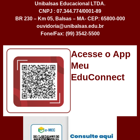
Unibalsas Educacional LTDA.
CNPJ : 07.344.774/0001-89
BR 230 – Km 05, Balsas – MA- CEP: 65800-000
ouvidoria@unibalsas.edu.br
Fone/Fax: (99) 3542-5500
Acesse o App
Meu
EduConnect