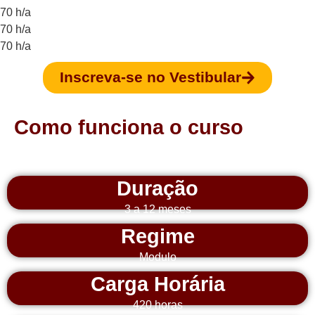
70 h/a
70 h/a
70 h/a
Inscreva-se no Vestibular
Como funciona o curso
Duração
3 a 12 meses
Regime
Modulo
Carga Horária
420 horas