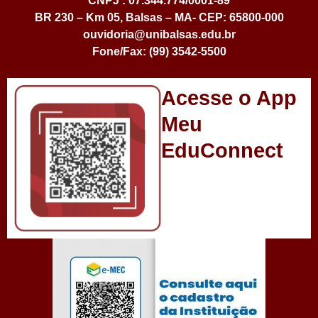
CNPJ : 07.344.774/0001-89
BR 230 – Km 05, Balsas – MA- CEP: 65800-000
ouvidoria@unibalsas.edu.br
Fone/Fax: (99) 3542-5500
Acesse o App
Meu
EduConnect