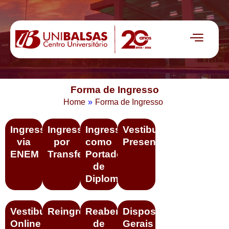
Forma de Ingresso
Home
»
Forma de Ingresso
Ingresso
Ingresso
Ingresso
Vestibular
via
por
como
Presencial
ENEM
Transferência
Portador
de
Diploma
Vestibular
Reingresso
Reabertura
Disposições
Online
de
Gerais