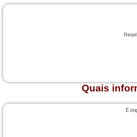
Resol
Quais info
É im