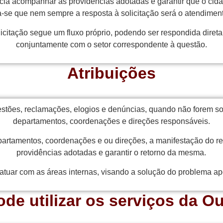
cia acompanhar as providências adotadas e garantir que o cida
-se que nem sempre a resposta à solicitação será o atendimen
licitação segue um fluxo próprio, podendo ser respondida diret
conjuntamente com o setor correspondente à questão.
Atribuições
stões, reclamações, elogios e denúncias, quando não forem so
departamentos, coordenações e direções responsáveis.
partamentos, coordenações e ou direções, a manifestação do 
providências adotadas e garantir o retorno da mesma.
atuar com as áreas internas, visando a solução do problema apo
e utilizar os serviços da O