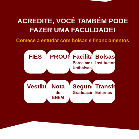
ACREDITE, VOCÊ TAMBÉM PODE
FAZER UMA FACULDADE!
Comece a estudar com bolsas e financiamentos.
FIES
PROUNI
Facilita
Bolsas
Parcelamento
Institucionais
Unibalsas
Vestibular
Nota
Segunda
Transferência
do
Graduação
Externas
ENEM