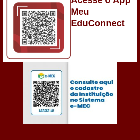
Acesse o App
Meu
EduConnect