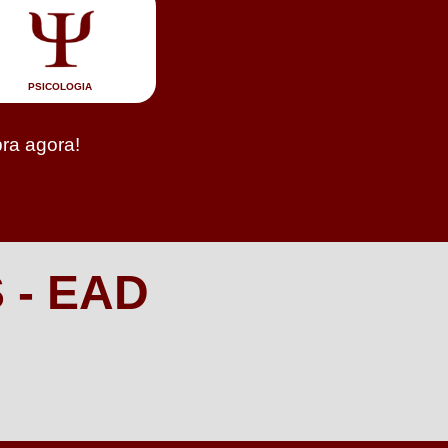
PSICOLOGIA
bra agora!
 - EAD