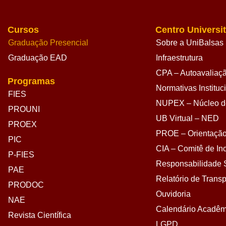
Cursos
Centro Universit
Graduação Presencial
Sobre a UniBalsas
Graduação EAD
Infraestrutura
CPA – Autoavaliação
Programas
Normativas Instituc
FIES
NUPEX – Núcleo de
PROUNI
UB Virtual – NED
PROEX
PROE – Orientação
PIC
CIA – Comitê de Inc
P-FIES
Responsabilidade S
PAE
Relatório de Transp
PRODOC
Ouvidoria
NAE
Calendário Acadêm
Revista Científica
LGPD