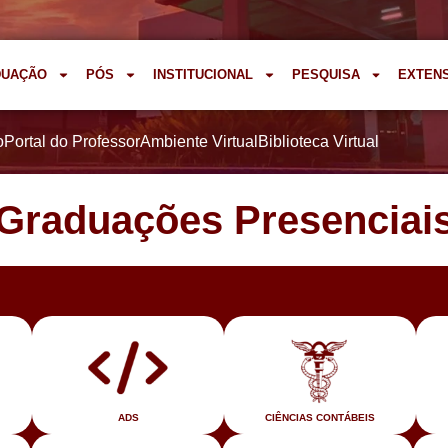
DUAÇÃO
PÓS
INSTITUCIONAL
PESQUISA
EXTEN
o
Portal do Professor
Ambiente Virtual
Biblioteca Virtual
Graduações Presenciai
ADS
CIÊNCIAS CONTÁBEIS