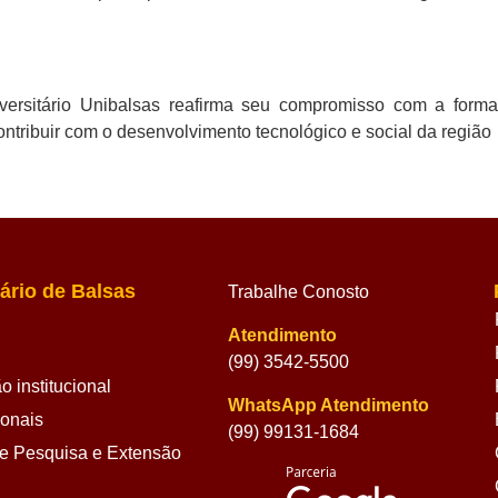
ersitário Unibalsas reafirma seu compromisso com a formaç
ontribuir com o desenvolvimento tecnológico e social da região
ário de Balsas
Trabalhe Conosto
Atendimento
(99) 3542-5500
 institucional
WhatsApp Atendimento
ionais
(99) 99131-1684
 Pesquisa e Extensão