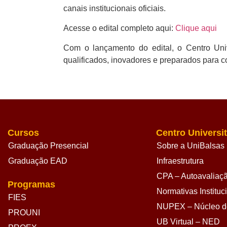
canais institucionais oficiais.
Acesse o edital completo aqui:
Clique aqui
Com o lançamento do edital, o Centro Univ
qualificados, inovadores e preparados para c
Cursos
Centro Universit
Graduação Presencial
Sobre a UniBalsas
Graduação EAD
Infraestrutura
CPA – Autoavaliação
Programas
Normativas Instituc
FIES
NUPEX – Núcleo de
PROUNI
UB Virtual – NED