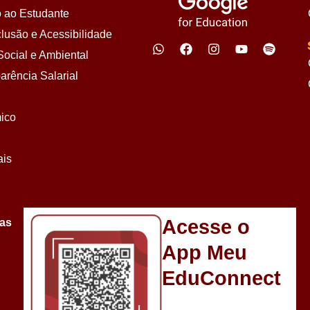
 ao Estudante
lusão e Acessibilidade
ocial e Ambiental
arência Salarial
ico
ais
Acesse o
sas
App Meu
EduConnect