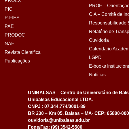
PROEX
PROE – Orientação
PIC
CIA – Comitê de Inc
P-FIES
Responsabilidade S
PAE
Relatório de Transp
PRODOC
Ouvidoria
NAE
Calendário Acadêm
Revista Científica
LGPD
Publicações
E-books Institucion
Notícias
UNIBALSAS – Centro de Universitário de Bal
Unibalsas Educacional LTDA.
CNPJ : 07.344.774/0001-89
BR 230 – Km 05, Balsas – MA- CEP: 65800-000
ouvidoria@unibalsas.edu.br
Fone/Fax: (99) 3542-5500