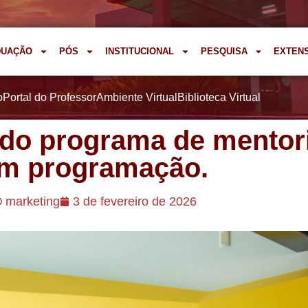
DUAÇÃO
PÓS
INSTITUCIONAL
PESQUISA
EXTEN
o
Portal do Professor
Ambiente Virtual
Biblioteca Virtual
l do programa de mentor
m programação.
marketing
3 de fevereiro de 2026