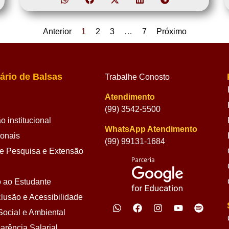
Anterior
1
2
3
…
7
Próximo
ário de Balsas
Trabalhe Conosto
Atendimento
(99) 3542-5500
 institucional
WhatsApp Atendimento
ionais
(99) 99131-1684
 Pesquisa e Extensão
 ao Estudante
lusão e Acessibilidade
ocial e Ambiental
arência Salarial