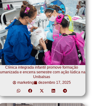
Clínica integrada infantil promove formação
umanizada e encerra semestre com ação lúdica na
Unibalsas
marketing
dezembro 17, 2025