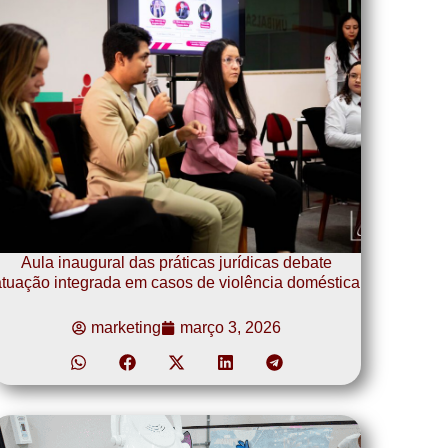
Aula inaugural das práticas jurídicas debate
tuação integrada em casos de violência doméstica
marketing
março 3, 2026