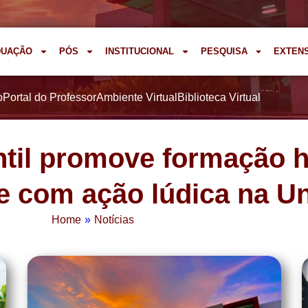
DUAÇÃO
PÓS
INSTITUCIONAL
PESQUISA
EXTEN
o
Portal do Professor
Ambiente Virtual
Biblioteca Virtual
antil promove formação
e com ação lúdica na U
Home
»
Notícias