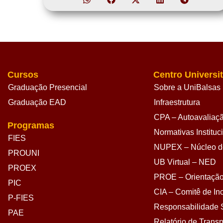
Cursos
Centro Universit
Graduação Presencial
Sobre a UniBalsas
Graduação EAD
Infraestrutura
CPA – Autoavaliação
Programas
Normativas Instituc
FIES
NUPEX – Núcleo de
PROUNI
UB Virtual – NED
PROEX
PROE – Orientação
PIC
CIA – Comitê de Inc
P-FIES
Responsabilidade S
PAE
Relatório de Transp