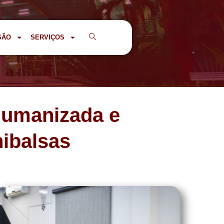
SÃO
SERVIÇOS
 humanizada e
nibalsas