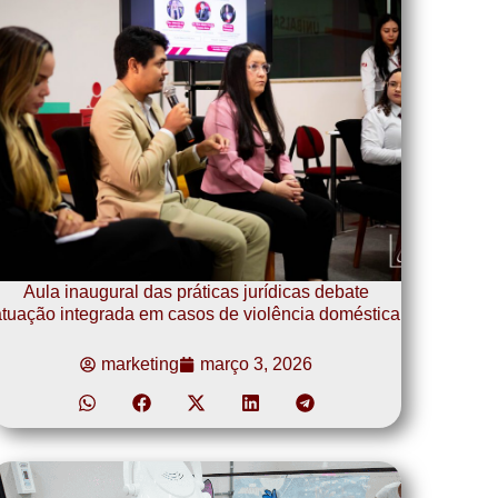
Aula inaugural das práticas jurídicas debate
tuação integrada em casos de violência doméstica
marketing
março 3, 2026