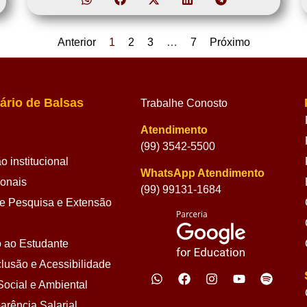
Anterior
1
2
3
…
7
Próximo
ário de Balsas
Trabalhe Conosto
Atendimento
(99) 3542-5500
 institucional
WhatsApp Atendimento
ionais
(99) 99131-1684
 Pesquisa e Extensão
 ao Estudante
lusão e Acessibilidade
ocial e Ambiental
arência Salarial