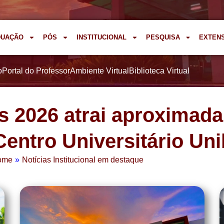
DUAÇÃO
PÓS
INSTITUCIONAL
PESQUISA
EXTEN
o
Portal do Professor
Ambiente Virtual
Biblioteca Virtual
s 2026 atrai aproximad
Centro Universitário Un
ome
»
Notícias Institucional em destaque