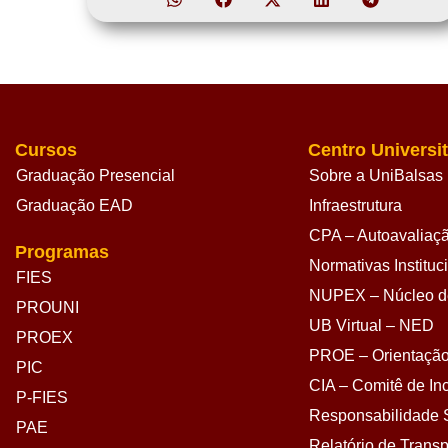
Cursos
Centro Universit
Graduação Presencial
Sobre a UniBalsas
Graduação EAD
Infraestrutura
CPA – Autoavaliação
Programas
Normativas Instituc
FIES
NUPEX – Núcleo de
PROUNI
UB Virtual – NED
PROEX
PROE – Orientação
PIC
CIA – Comitê de Inc
P-FIES
Responsabilidade S
PAE
Relatório de Transp