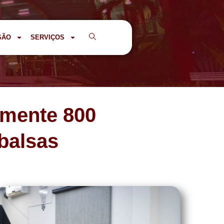
SÃO
SERVIÇOS
amente 800
ibalsas