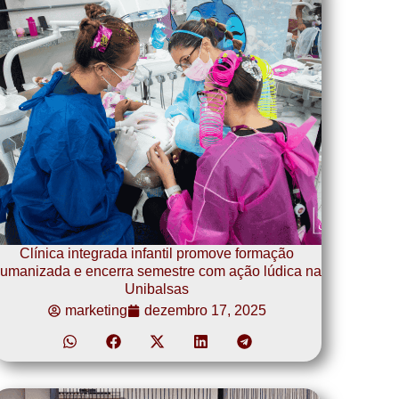
Clínica integrada infantil promove formação
umanizada e encerra semestre com ação lúdica na
Unibalsas
marketing
dezembro 17, 2025