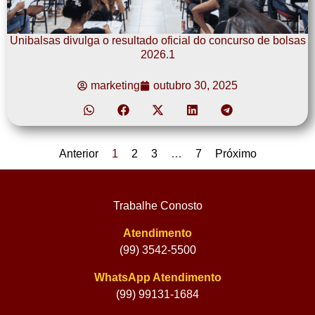
Unibalsas divulga o resultado oficial do concurso de bolsas
2026.1
marketing
outubro 30, 2025
Anterior
1
2
3
…
7
Próximo
Trabalhe Conosto
Atendimento
(99) 3542-5500
WhatsApp Atendimento
(99) 99131-1684