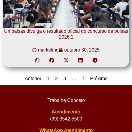
Unibalsas divulga o resultado oficial do concurso de bolsas
2026.1
marketing
outubro 30, 2025
Anterior
1
2
3
…
7
Próximo
Trabalhe Conosto
Atendimento
(99) 3542-5500
WhatsApp Atendimento