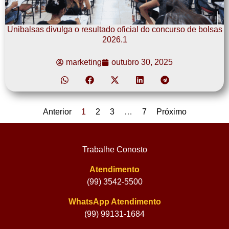
Unibalsas divulga o resultado oficial do concurso de bolsas
2026.1
marketing
outubro 30, 2025
Anterior
1
2
3
…
7
Próximo
Trabalhe Conosto
Atendimento
(99) 3542-5500
WhatsApp Atendimento
(99) 99131-1684