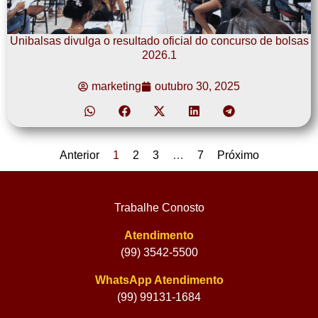
Unibalsas divulga o resultado oficial do concurso de bolsas
2026.1
marketing
outubro 30, 2025
Anterior
1
2
3
…
7
Próximo
Trabalhe Conosto
Atendimento
(99) 3542-5500
WhatsApp Atendimento
(99) 99131-1684