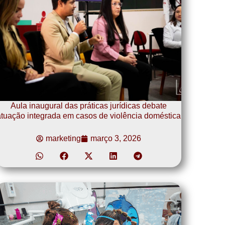
Aula inaugural das práticas jurídicas debate
tuação integrada em casos de violência doméstica
marketing
março 3, 2026