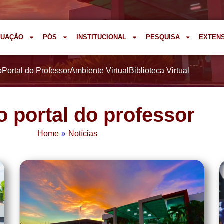
DUAÇÃO
PÓS
INSTITUCIONAL
PESQUISA
EXTEN
o
Portal do Professor
Ambiente Virtual
Biblioteca Virtual
o portal do professor
Home
»
Notícias