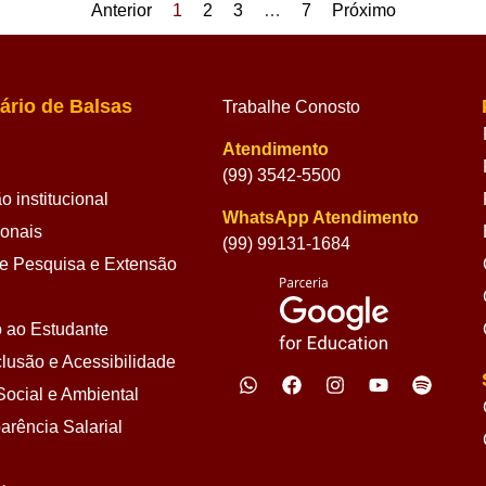
Anterior
1
2
3
…
7
Próximo
ário de Balsas
Trabalhe Conosto
Atendimento
(99) 3542-5500
 institucional
WhatsApp Atendimento
ionais
(99) 99131-1684
 Pesquisa e Extensão
 ao Estudante
lusão e Acessibilidade
ocial e Ambiental
arência Salarial