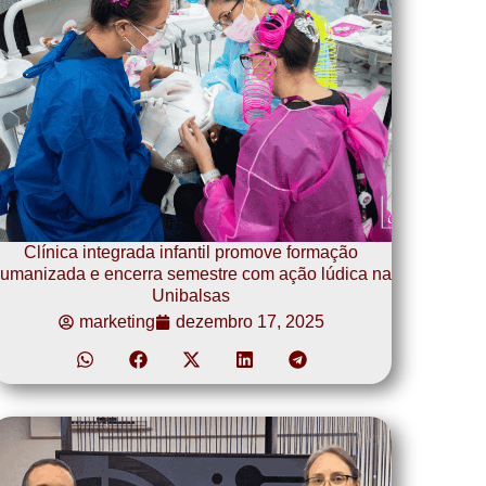
Clínica integrada infantil promove formação
umanizada e encerra semestre com ação lúdica na
Unibalsas
marketing
dezembro 17, 2025