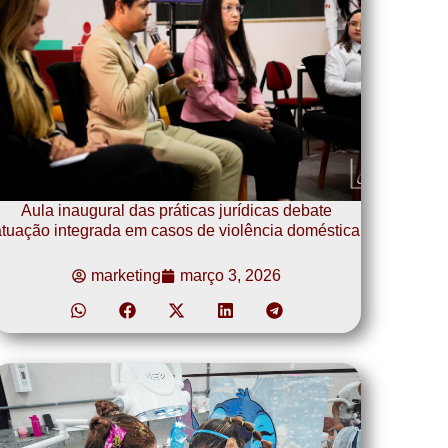
Aula inaugural das práticas jurídicas debate
tuação integrada em casos de violência doméstica
marketing
março 3, 2026