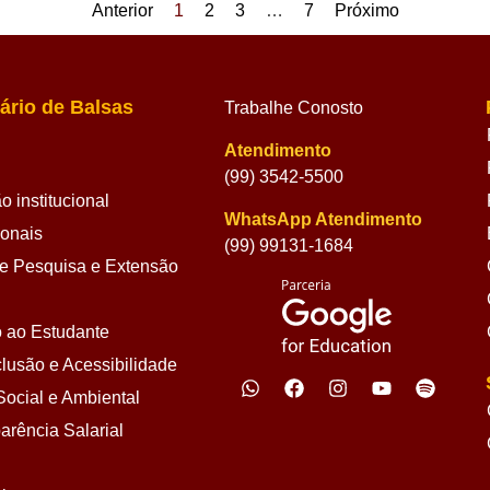
Anterior
1
2
3
…
7
Próximo
ário de Balsas
Trabalhe Conosto
Atendimento
(99) 3542-5500
 institucional
WhatsApp Atendimento
ionais
(99) 99131-1684
 Pesquisa e Extensão
 ao Estudante
lusão e Acessibilidade
ocial e Ambiental
arência Salarial