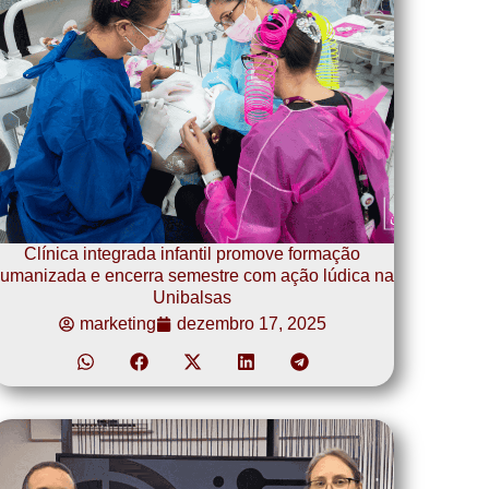
Clínica integrada infantil promove formação
umanizada e encerra semestre com ação lúdica na
Unibalsas
marketing
dezembro 17, 2025