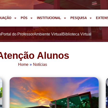
DUAÇÃO
PÓS
INSTITUCIONAL
PESQUISA
EXTEN
o
Portal do Professor
Ambiente Virtual
Biblioteca Virtual
Atenção Alunos
Home
»
Notícias