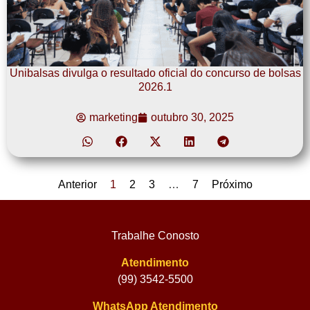
Unibalsas divulga o resultado oficial do concurso de bolsas
2026.1
marketing
outubro 30, 2025
Anterior
1
2
3
…
7
Próximo
Trabalhe Conosto
Atendimento
(99) 3542-5500
WhatsApp Atendimento