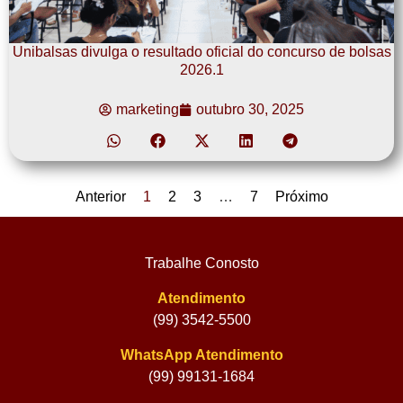
Unibalsas divulga o resultado oficial do concurso de bolsas
2026.1
marketing
outubro 30, 2025
Anterior
1
2
3
…
7
Próximo
Trabalhe Conosto
Atendimento
(99) 3542-5500
WhatsApp Atendimento
(99) 99131-1684