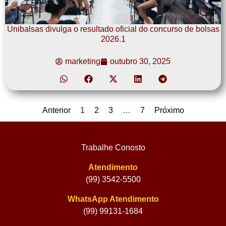
Unibalsas divulga o resultado oficial do concurso de bolsas
2026.1
marketing
outubro 30, 2025
Anterior
1
2
3
…
7
Próximo
Trabalhe Conosto
Atendimento
(99) 3542-5500
WhatsApp Atendimento
(99) 99131-1684