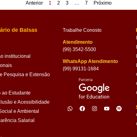
Anterior
1
2
3
…
7
Próximo
ário de Balsas
Trabalhe Conosto
Atendimento
(99) 3542-5500
 institucional
WhatsApp Atendimento
ionais
(99) 99131-1684
 Pesquisa e Extensão
 ao Estudante
lusão e Acessibilidade
ocial e Ambiental
arência Salarial