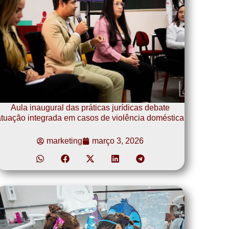
Aula inaugural das práticas jurídicas debate
tuação integrada em casos de violência doméstica
marketing
março 3, 2026