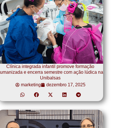
Clínica integrada infantil promove formação
umanizada e encerra semestre com ação lúdica na
Unibalsas
marketing
dezembro 17, 2025