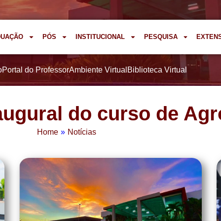
DUAÇÃO
PÓS
INSTITUCIONAL
PESQUISA
EXTEN
o
Portal do Professor
Ambiente Virtual
Biblioteca Virtual
augural do curso de Ag
Home
»
Notícias