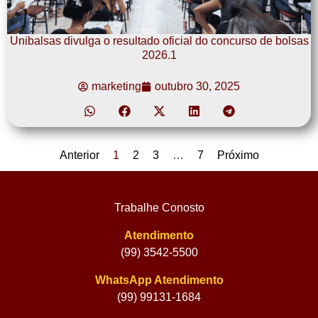
Unibalsas divulga o resultado oficial do concurso de bolsas
2026.1
marketing
outubro 30, 2025
Anterior
1
2
3
…
7
Próximo
Trabalhe Conosto
Atendimento
(99) 3542-5500
WhatsApp Atendimento
(99) 99131-1684