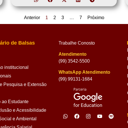
Anterior
1
2
3
…
7
Próximo
ário de Balsas
Trabalhe Conosto
Atendimento
(99) 3542-5500
 institucional
WhatsApp Atendimento
ionais
(99) 99131-1684
 Pesquisa e Extensão
 ao Estudante
lusão e Acessibilidade
ocial e Ambiental
arência Salarial