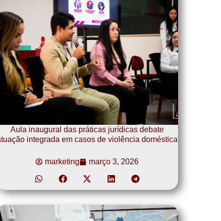
Aula inaugural das práticas jurídicas debate
tuação integrada em casos de violência doméstica
marketing
março 3, 2026