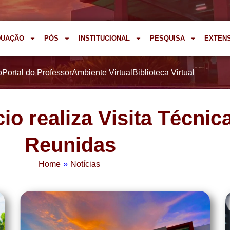
DUAÇÃO
PÓS
INSTITUCIONAL
PESQUISA
EXTEN
o
Portal do Professor
Ambiente Virtual
Biblioteca Virtual
o realiza Visita Técnic
Reunidas
Home
»
Notícias