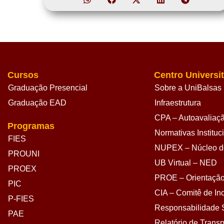
Cursos
Centro Universit
Graduação Presencial
Sobre a UniBalsas
Graduação EAD
Infraestrutura
CPA – Autoavaliação
Programas
Normativas Instituc
FIES
NUPEX – Núcleo de
PROUNI
UB Virtual – NED
PROEX
PROE – Orientação
PIC
CIA – Comitê de Inc
P-FIES
Responsabilidade S
PAE
Relatório de Transp