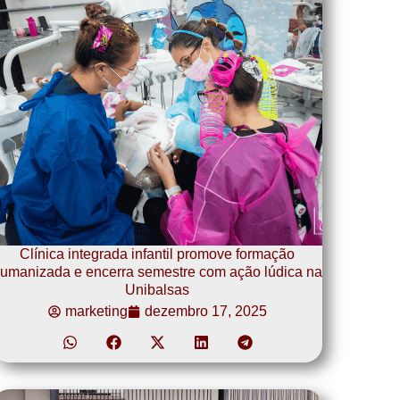
Clínica integrada infantil promove formação
umanizada e encerra semestre com ação lúdica na
Unibalsas
marketing
dezembro 17, 2025