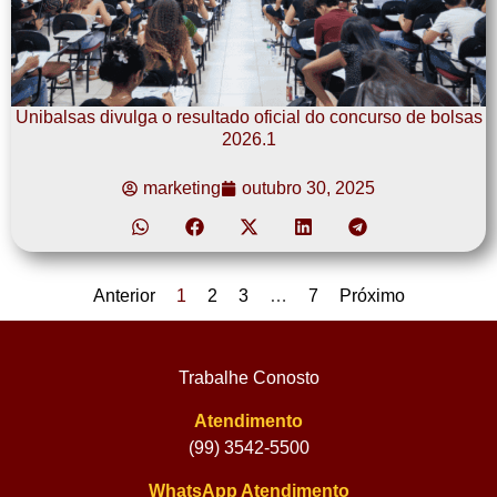
Unibalsas divulga o resultado oficial do concurso de bolsas
2026.1
marketing
outubro 30, 2025
Anterior
1
2
3
…
7
Próximo
Trabalhe Conosto
Atendimento
(99) 3542-5500
WhatsApp Atendimento