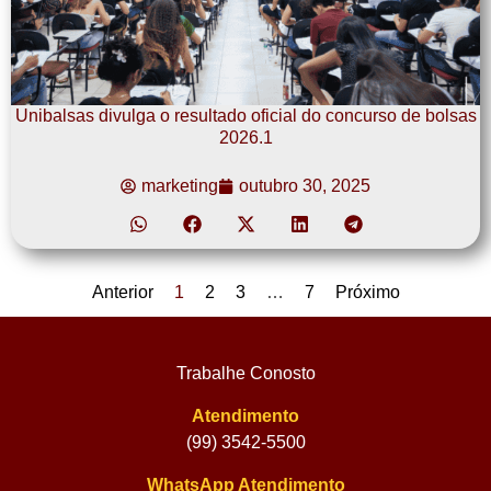
Unibalsas divulga o resultado oficial do concurso de bolsas
2026.1
marketing
outubro 30, 2025
Anterior
1
2
3
…
7
Próximo
Trabalhe Conosto
Atendimento
(99) 3542-5500
WhatsApp Atendimento