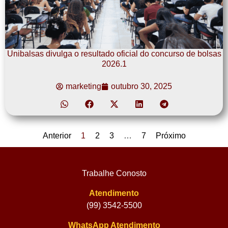
Unibalsas divulga o resultado oficial do concurso de bolsas
2026.1
marketing
outubro 30, 2025
Anterior
1
2
3
…
7
Próximo
Trabalhe Conosto
Atendimento
(99) 3542-5500
WhatsApp Atendimento