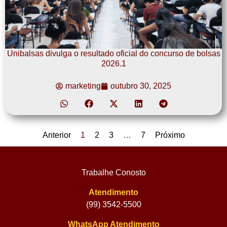
Unibalsas divulga o resultado oficial do concurso de bolsas
2026.1
marketing
outubro 30, 2025
Anterior
1
2
3
…
7
Próximo
Trabalhe Conosto
Atendimento
(99) 3542-5500
WhatsApp Atendimento