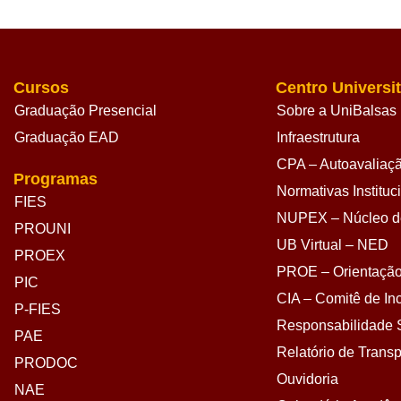
Cursos
Centro Universit
Graduação Presencial
Sobre a UniBalsas
Graduação EAD
Infraestrutura
CPA – Autoavaliação
Programas
Normativas Instituc
FIES
NUPEX – Núcleo de
PROUNI
UB Virtual – NED
PROEX
PROE – Orientação
PIC
CIA – Comitê de Inc
P-FIES
Responsabilidade S
PAE
Relatório de Transp
PRODOC
Ouvidoria
NAE