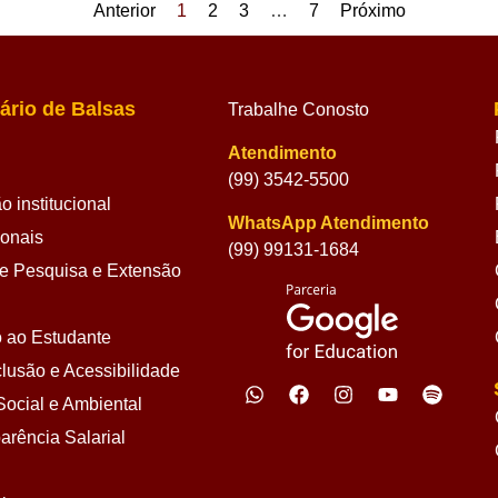
Anterior
1
2
3
…
7
Próximo
ário de Balsas
Trabalhe Conosto
Atendimento
(99) 3542-5500
 institucional
WhatsApp Atendimento
ionais
(99) 99131-1684
 Pesquisa e Extensão
 ao Estudante
lusão e Acessibilidade
ocial e Ambiental
arência Salarial