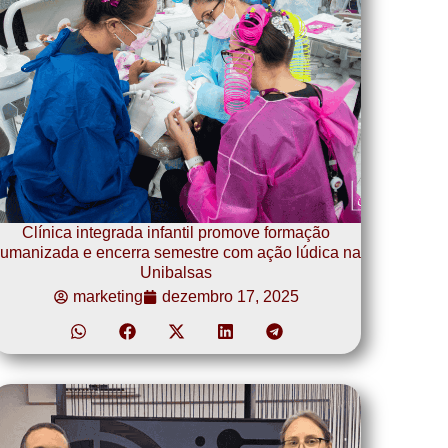
Clínica integrada infantil promove formação
umanizada e encerra semestre com ação lúdica na
Unibalsas
marketing
dezembro 17, 2025