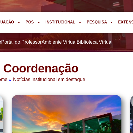
DUAÇÃO
PÓS
INSTITUCIONAL
PESQUISA
EXTEN
o
Portal do Professor
Ambiente Virtual
Biblioteca Virtual
Coordenação
ome
»
Notícias Institucional em destaque