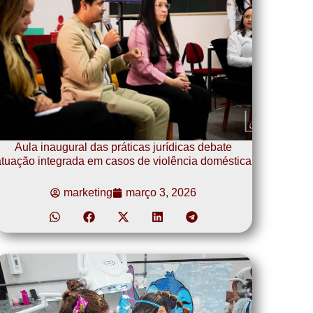
Aula inaugural das práticas jurídicas debate
tuação integrada em casos de violência doméstica
marketing
março 3, 2026