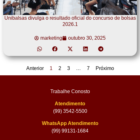
Unibalsas divulga o resultado oficial do concurso de bolsas
2026.1
marketing
outubro 30, 2025
Anterior
1
2
3
…
7
Próximo
Trabalhe Conosto
Atendimento
(99) 3542-5500
WhatsApp Atendimento
(99) 99131-1684