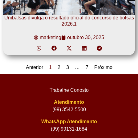
Unibalsas divulga o resultado oficial do concurso de bolsas
2026.1
marketing
outubro 30, 2025
Anterior
1
2
3
…
7
Próximo
Trabalhe Conosto
Atendimento
(99) 3542-5500
WhatsApp Atendimento
(99) 99131-1684