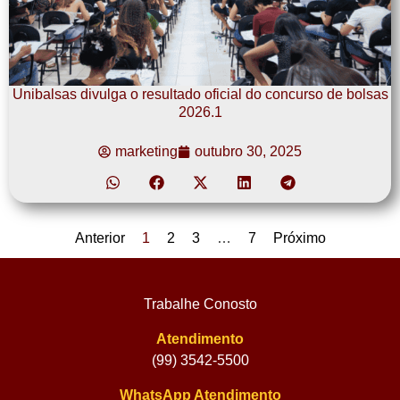
Unibalsas divulga o resultado oficial do concurso de bolsas
2026.1
marketing
outubro 30, 2025
Anterior
1
2
3
…
7
Próximo
Trabalhe Conosto
Atendimento
(99) 3542-5500
WhatsApp Atendimento