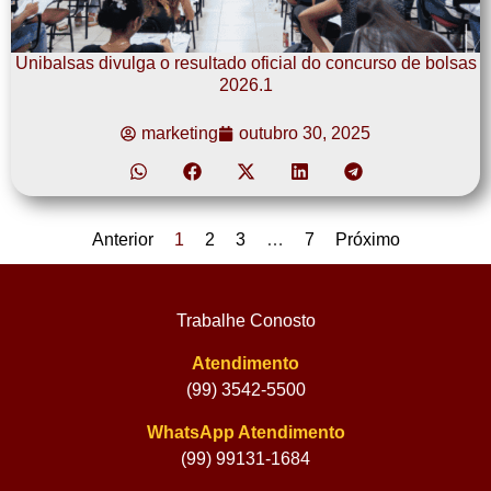
Unibalsas divulga o resultado oficial do concurso de bolsas
2026.1
marketing
outubro 30, 2025
Anterior
1
2
3
…
7
Próximo
Trabalhe Conosto
Atendimento
(99) 3542-5500
WhatsApp Atendimento
(99) 99131-1684