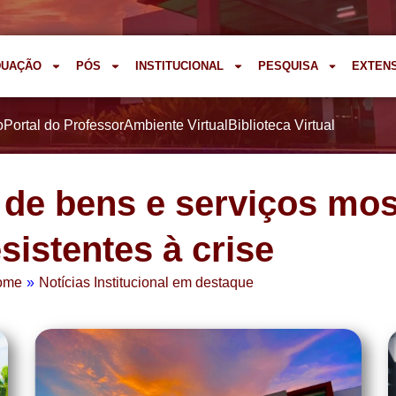
DUAÇÃO
PÓS
INSTITUCIONAL
PESQUISA
EXTEN
o
Portal do Professor
Ambiente Virtual
Biblioteca Virtual
de bens e serviços mo
esistentes à crise
ome
»
Notícias Institucional em destaque