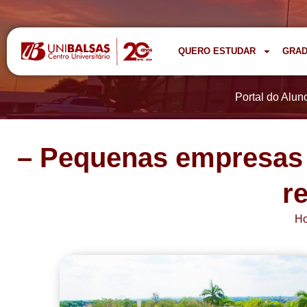
QUERO ESTUDAR
GRA
Portal do Alun
– Pequenas empresas 
r
H