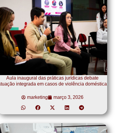
Aula inaugural das práticas jurídicas debate
tuação integrada em casos de violência doméstica
marketing
março 3, 2026