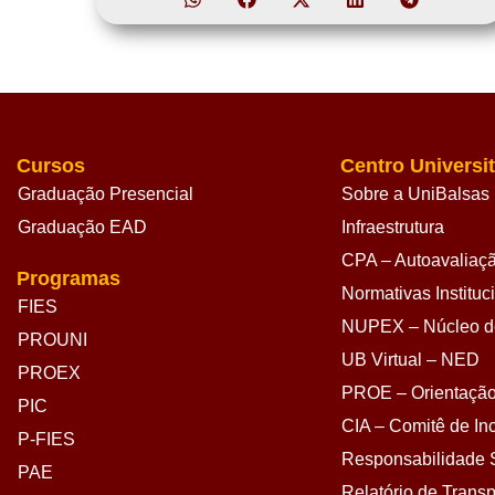
Cursos
Centro Universit
Graduação Presencial
Sobre a UniBalsas
Graduação EAD
Infraestrutura
CPA – Autoavaliação
Programas
Normativas Instituc
FIES
NUPEX – Núcleo de
PROUNI
UB Virtual – NED
PROEX
PROE – Orientação
PIC
CIA – Comitê de Inc
P-FIES
Responsabilidade S
PAE
Relatório de Transp