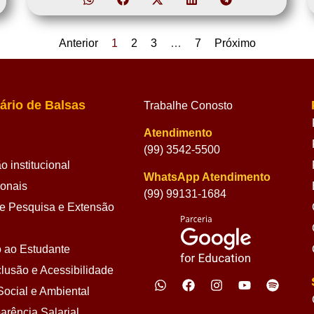
Anterior
1
2
3
…
7
Próximo
ário de Balsas
Trabalhe Conosto
Atendimento
(99) 3542-5500
 institucional
WhatsApp Atendimento
ionais
(99) 99131-1684
 Pesquisa e Extensão
 ao Estudante
lusão e Acessibilidade
ocial e Ambiental
arência Salarial