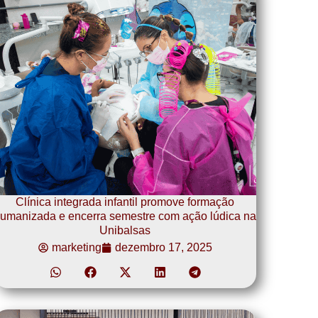
Clínica integrada infantil promove formação
umanizada e encerra semestre com ação lúdica na
Unibalsas
marketing
dezembro 17, 2025