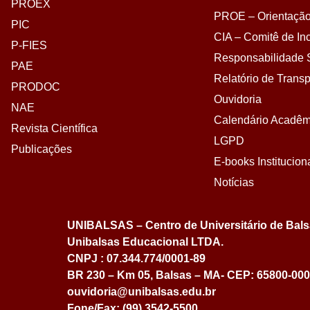
PROEX
PROE – Orientação
PIC
CIA – Comitê de Inc
P-FIES
Responsabilidade S
PAE
Relatório de Transp
PRODOC
Ouvidoria
NAE
Calendário Acadêm
Revista Científica
LGPD
Publicações
E-books Institucion
Notícias
UNIBALSAS – Centro de Universitário de Bal
Unibalsas Educacional LTDA.
CNPJ : 07.344.774/0001-89
BR 230 – Km 05, Balsas – MA- CEP: 65800-000
ouvidoria@unibalsas.edu.br
Fone/Fax: (99) 3542-5500