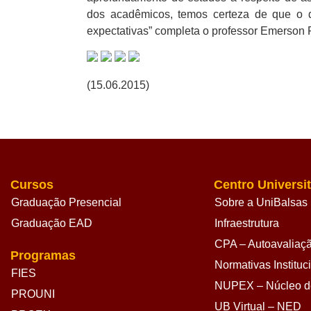
dos acadêmicos, temos certeza de que o 
expectativas” completa o professor Emerson 
(15.06.2015)
Cursos
Centro Universit
Graduação Presencial
Sobre a UniBalsas
Graduação EAD
Infraestrutura
CPA – Autoavaliação
Programas
Normativas Instituc
FIES
NUPEX – Núcleo de
PROUNI
UB Virtual – NED