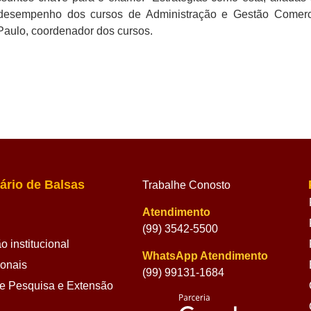
desempenho dos cursos de Administração e Gestão Comerc
Paulo, coordenador dos cursos.
ário de Balsas
Trabalhe Conosto
Atendimento
(99) 3542-5500
 institucional
WhatsApp Atendimento
ionais
(99) 99131-1684
 Pesquisa e Extensão