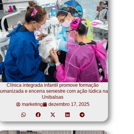
Clínica integrada infantil promove formação
umanizada e encerra semestre com ação lúdica na
Unibalsas
marketing
dezembro 17, 2025