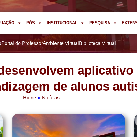
DUAÇÃO
PÓS
INSTITUCIONAL
PESQUISA
EXTEN
o
Portal do Professor
Ambiente Virtual
Biblioteca Virtual
esenvolvem aplicativo p
dizagem de alunos auti
Home
»
Notícias