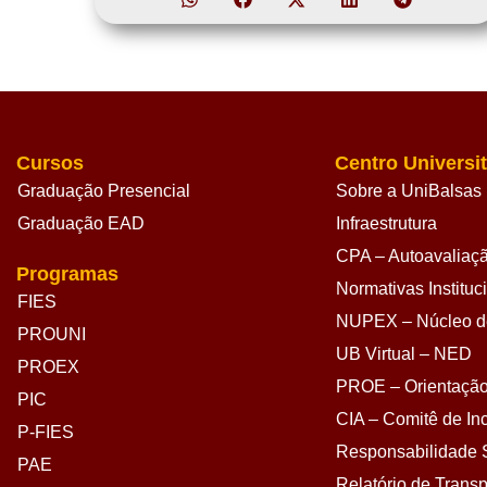
Cursos
Centro Universit
Graduação Presencial
Sobre a UniBalsas
Graduação EAD
Infraestrutura
CPA – Autoavaliação
Programas
Normativas Instituc
FIES
NUPEX – Núcleo de
PROUNI
UB Virtual – NED
PROEX
PROE – Orientação
PIC
CIA – Comitê de Inc
P-FIES
Responsabilidade S
PAE
Relatório de Transp