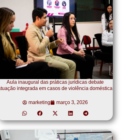
Aula inaugural das práticas jurídicas debate
tuação integrada em casos de violência doméstica
marketing
março 3, 2026