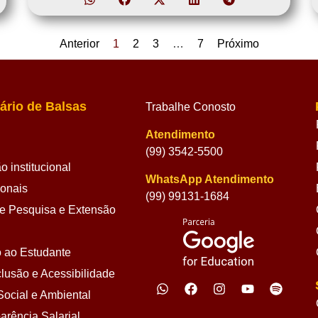
Anterior
1
2
3
…
7
Próximo
ário de Balsas
Trabalhe Conosto
Atendimento
(99) 3542-5500
 institucional
WhatsApp Atendimento
ionais
(99) 99131-1684
 Pesquisa e Extensão
 ao Estudante
lusão e Acessibilidade
ocial e Ambiental
arência Salarial