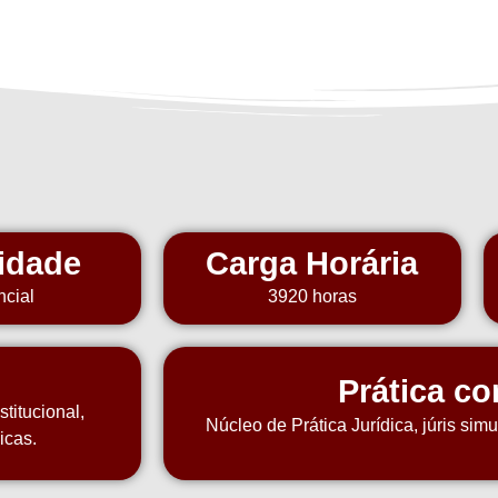
idade
Carga Horária
ncial
3920 horas
Prática co
titucional,
Núcleo de Prática Jurídica, júris sim
icas.