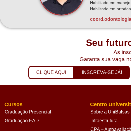
Habilitado em manejo d
Habilitado em ortodont
coord.odontologi
Seu futur
As insc
Garanta sua vaga no
CLIQUE AQUI
INSCREVA-SE JÁ!
Cursos
Centro Universit
Graduação Presencial
Sobre a UniBalsas
Graduação EAD
Infraestrutura
CPA – Autoavaliação