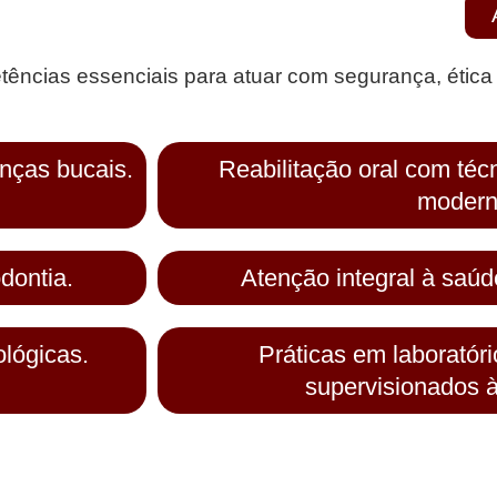
ências essenciais para atuar com segurança, ética
nças bucais.
Reabilitação oral com téc
modern
odontia.
Atenção integral à saúd
ológicas.
Práticas em laboratór
supervisionados 