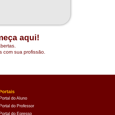
meça aqui!
abertas.
s com sua profissão.
Portais
Portal do Aluno
Portal do Professor
Portal do Egresso