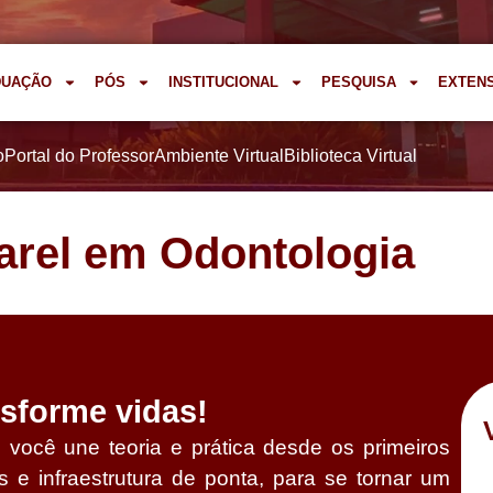
DUAÇÃO
PÓS
INSTITUCIONAL
PESQUISA
EXTEN
o
Portal do Professor
Ambiente Virtual
Biblioteca Virtual
arel em Odontologia
nsforme vidas!
 você une teoria e prática desde os primeiros
 e infraestrutura de ponta, para se tornar um