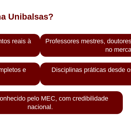
na Unibalsas?
tos reais à
Professores mestres, doutores
no merca
mpletos e
Disciplinas práticas desde 
onhecido pelo MEC, com credibilidade
nacional.