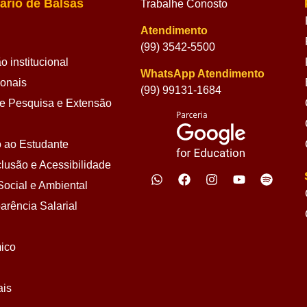
ário de Balsas
Trabalhe Conosto
Atendimento
(99) 3542-5500
 institucional
WhatsApp Atendimento
ionais
(99) 99131-1684
 Pesquisa e Extensão
 ao Estudante
lusão e Acessibilidade
ocial e Ambiental
arência Salarial
ico
ais