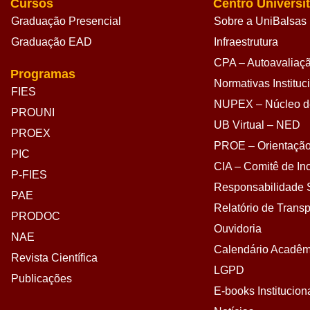
Cursos
Centro Universit
Graduação Presencial
Sobre a UniBalsas
Graduação EAD
Infraestrutura
CPA – Autoavaliação
Programas
Normativas Instituc
FIES
NUPEX – Núcleo de
PROUNI
UB Virtual – NED
PROEX
PROE – Orientação
PIC
CIA – Comitê de Inc
P-FIES
Responsabilidade S
PAE
Relatório de Transp
PRODOC
Ouvidoria
NAE
Calendário Acadêm
Revista Científica
LGPD
Publicações
E-books Institucion