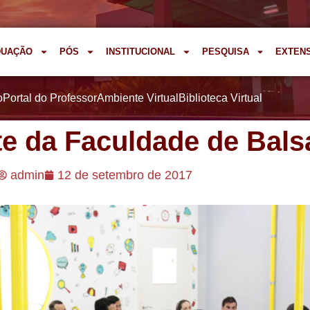
DUAÇÃO
PÓS
INSTITUCIONAL
PESQUISA
EXTEN
o
Portal do Professor
Ambiente Virtual
Biblioteca Virtual
e da Faculdade de Bals
admin
12 de setembro de 2017