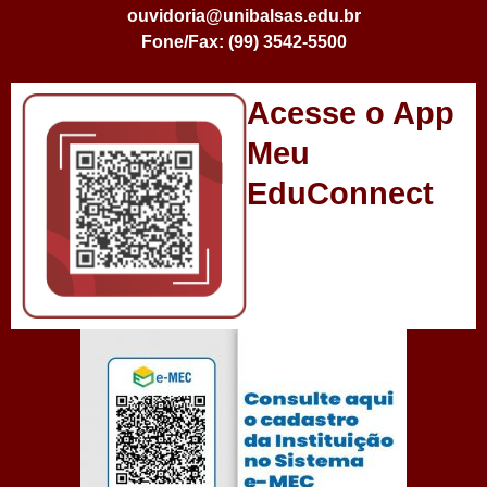
ouvidoria@unibalsas.edu.br
Fone/Fax: (99) 3542-5500
Acesse o App
Meu
EduConnect