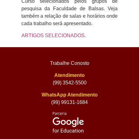
Curso selecionados pelos grupos de
pesquisa da Faculdade de Balsas. Veja
também a relação de salas e horários onde
cada trabalho será apresentado.
ARTIGOS SELECIONADOS
.
Trabalhe Conosto
Atendimento
(99) 3542-5500
WhatsApp Atendimento
(99) 99131-1684