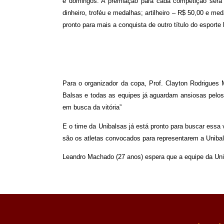
e domingos. A premiação para cada competição será
dinheiro, troféu e medalhas; artilheiro – R$ 50,00 e m
pronto para mais a conquista de outro título do esporte
Para o organizador da copa, Prof. Clayton Rodrigues M
Balsas e todas as equipes já aguardam ansiosas pelos 
em busca da vitória”
E o time da Unibalsas já está pronto para buscar essa
são os atletas convocados para representarem a Unibal
Leandro Machado (27 anos) espera que a equipe da Unib