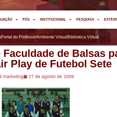
DUAÇÃO
PÓS
INSTITUCIONAL
PESQUISA
EXTEN
o
Portal do Professor
Ambiente Virtual
Biblioteca Virtual
 Faculdade de Balsas pa
ir Play de Futebol Sete
marketing
27 de agosto de 2009