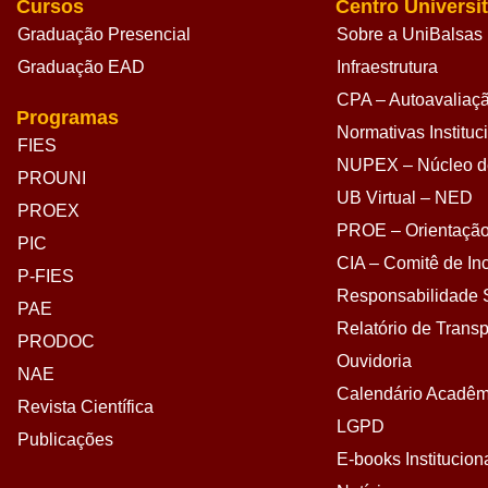
Cursos
Centro Universit
Graduação Presencial
Sobre a UniBalsas
Graduação EAD
Infraestrutura
CPA – Autoavaliação
Programas
Normativas Instituc
FIES
NUPEX – Núcleo de
PROUNI
UB Virtual – NED
PROEX
PROE – Orientação
PIC
CIA – Comitê de Inc
P-FIES
Responsabilidade S
PAE
Relatório de Transp
PRODOC
Ouvidoria
NAE
Calendário Acadêm
Revista Científica
LGPD
Publicações
E-books Institucion