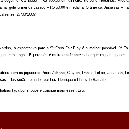
 a seguinte: Campeão – R$ 600,00 em dinheiro, troféu e medalhas; Vice
edalha; goleiro menos vazado – R$ 50,00 e medalha. O time da Unibalsas – Fa
 balsense (27/08/2009).
artins, a expectativa para a 9ª Copa Fair Play é a melhor possível. “A Fair
primeiros jogos. E para nós é muito gratificante saber que os participantes
 vitória com os jogadores
Pedro Adriano, Clayton, Daniel, Felipe, Jonathan, L
sas. Eles serão treinados por Luiz Henrique e Halleyde Ramalho.
alsas faça bons jogos e consiga mais esse título.