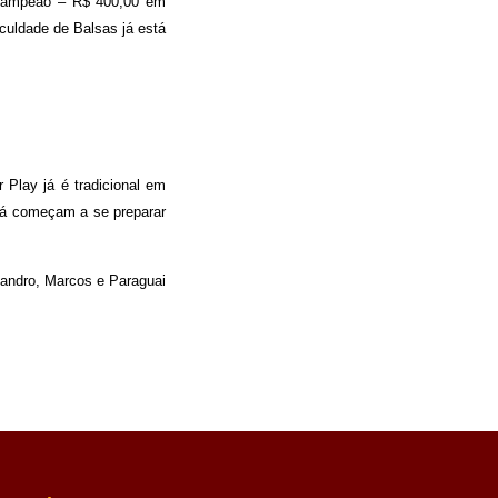
-Campeão – R$ 400,00 em
culdade de Balsas já está
 Play já é tradicional em
 já começam a se preparar
eandro, Marcos e Paraguai