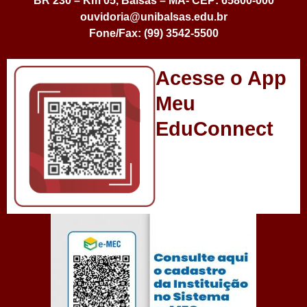
BR 230 – Km 05, Balsas – MA- CEP: 65800-000
ouvidoria@unibalsas.edu.br
Fone/Fax: (99) 3542-5500
Acesse o App
Meu
EduConnect