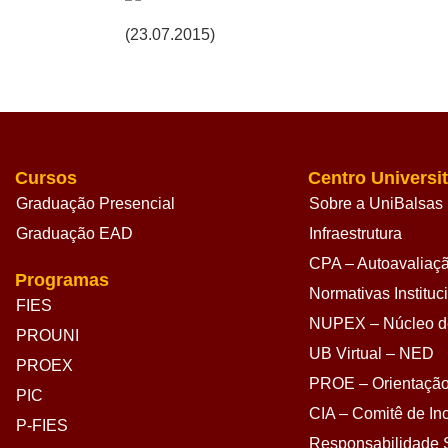
(23.07.2015)
Cursos
Centro Universit
Graduação Presencial
Sobre a UniBalsas
Graduação EAD
Infraestrutura
CPA – Autoavaliação
Programas
Normativas Instituc
FIES
NUPEX – Núcleo de
PROUNI
UB Virtual – NED
PROEX
PROE – Orientação
PIC
CIA – Comitê de Inc
P-FIES
Responsabilidade S