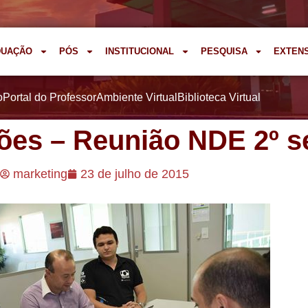
DUAÇÃO
PÓS
INSTITUCIONAL
PESQUISA
EXTEN
o
Portal do Professor
Ambiente Virtual
Biblioteca Virtual
ões – Reunião NDE 2º s
marketing
23 de julho de 2015