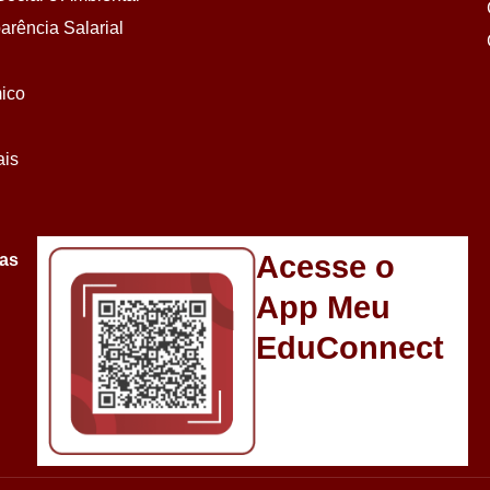
arência Salarial
ico
ais
Acesse o
sas
App Meu
EduConnect