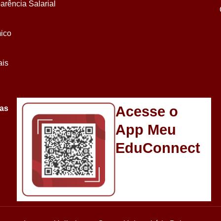
arência Salarial
ico
ais
Acesse o
sas
App Meu
EduConnect