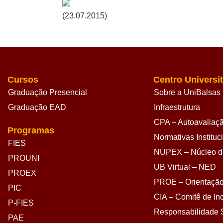
(23.07.2015)
Cursos
Centro Universit
Graduação Presencial
Sobre a UniBalsas
Graduação EAD
Infraestrutura
CPA – Autoavaliação
Programas
Normativas Instituc
FIES
NUPEX – Núcleo de
PROUNI
UB Virtual – NED
PROEX
PROE – Orientação
PIC
CIA – Comitê de Inc
P-FIES
Responsabilidade S
PAE