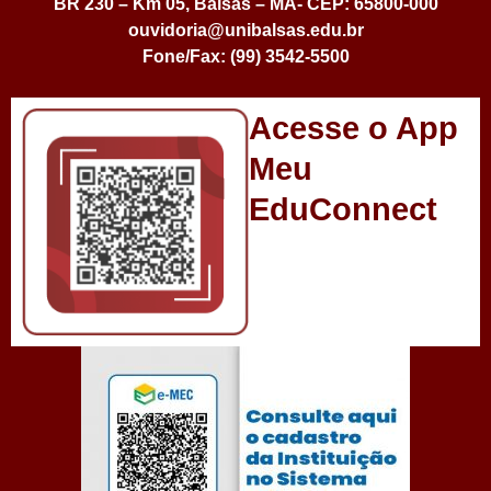
BR 230 – Km 05, Balsas – MA- CEP: 65800-000
ouvidoria@unibalsas.edu.br
Fone/Fax: (99) 3542-5500
Acesse o App
Meu
EduConnect