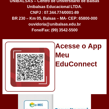
UNIBALSAS – Centro de Universitário de Balsas
Unibalsas Educacional LTDA.
CNPJ : 07.344.774/0001-89
BR 230 – Km 05, Balsas – MA- CEP: 65800-000
ouvidoria@unibalsas.edu.br
Fone/Fax: (99) 3542-5500
Acesse o App
Meu
EduConnect