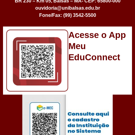
BR 230 – Km 05, Balsas – MA- CEP: 65800-000
ouvidoria@unibalsas.edu.br
Fone/Fax: (99) 3542-5500
Acesse o App
Meu
EduConnect