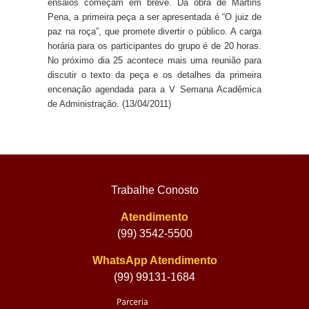
ensaios começam em breve. Da obra de Martins
Pena, a primeira peça a ser apresentada é “O juiz de
paz na roça”, que promete divertir o público. A carga
horária para os participantes do grupo é de 20 horas.
No próximo dia 25 acontece mais uma reunião para
discutir o texto da peça e os detalhes da primeira
encenação agendada para a V Semana Acadêmica
de Administração. (13/04/2011)
Trabalhe Conosto
Atendimento
(99) 3542-5500
WhatsApp Atendimento
(99) 99131-1684