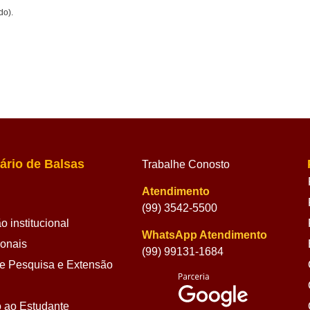
do).
ário de Balsas
Trabalhe Conosto
Atendimento
(99) 3542-5500
 institucional
WhatsApp Atendimento
ionais
(99) 99131-1684
 Pesquisa e Extensão
 ao Estudante