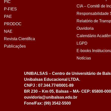
PIC
CIA – Comitê de Inc
P-FIES
Responsabilidade S
PAE
Relatório de Transp
PRODOC
Ouvidoria
NAE
Calendário Acadêm
Revista Científica
LGPD
Publicações
E-books Institucion
Notícias
UNIBALSAS – Centro de Universitário de Bal
Unibalsas Educacional LTDA.
CNPJ : 07.344.774/0001-89
BR 230 – Km 05, Balsas – MA- CEP: 65800-000
ouvidoria@unibalsas.edu.br
Fone/Fax: (99) 3542-5500