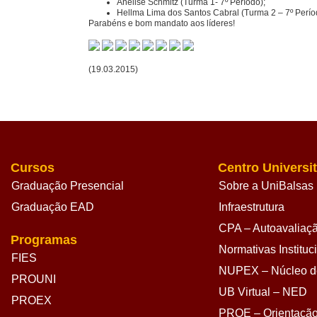
Anelise Schmitz (Turma 1- 7º Período);
Hellma Lima dos Santos Cabral (Turma 2 – 7º Perío
Parabéns e bom mandato aos líderes!
(19.03.2015)
Cursos
Centro Universit
Graduação Presencial
Sobre a UniBalsas
Graduação EAD
Infraestrutura
CPA – Autoavaliação
Programas
Normativas Instituc
FIES
NUPEX – Núcleo de
PROUNI
UB Virtual – NED
PROEX
PROE – Orientação