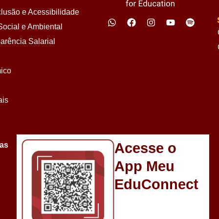
lusão e Acessibilidade
ocial e Ambiental
arência Salarial
ico
ais
Acesse o
sas
App Meu
EduConnect