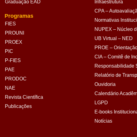
Graduação EAD
Infraestrutura
CPA – Autoavaliação
Programas
Normativas Instituc
FIES
NUPEX – Núcleo de
PROUNI
UB Virtual – NED
PROEX
PROE – Orientação
PIC
CIA – Comitê de Inc
P-FIES
Responsabilidade S
PAE
Relatório de Transp
PRODOC
Ouvidoria
NAE
Calendário Acadêm
Revista Científica
LGPD
Publicações
E-books Institucion
Notícias