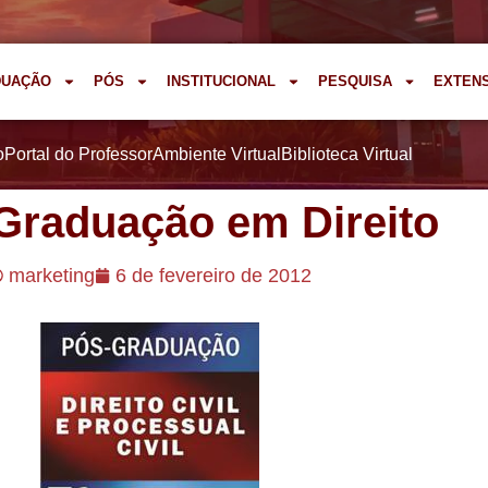
DUAÇÃO
PÓS
INSTITUCIONAL
PESQUISA
EXTEN
o
Portal do Professor
Ambiente Virtual
Biblioteca Virtual
Graduação em Direito
marketing
6 de fevereiro de 2012