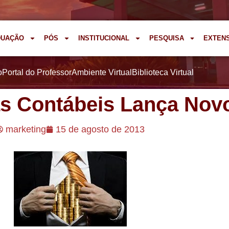
DUAÇÃO
PÓS
INSTITUCIONAL
PESQUISA
EXTEN
o
Portal do Professor
Ambiente Virtual
Biblioteca Virtual
as Contábeis Lança Novo
marketing
15 de agosto de 2013