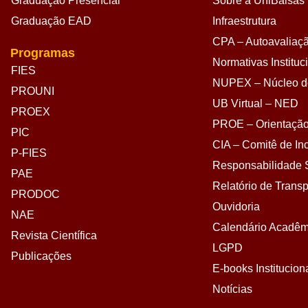
Graduação Presencial
Sobre a UniBalsas
Graduação EAD
Infraestrutura
CPA – Autoavaliação
Programas
Normativas Instituc
FIES
NUPEX – Núcleo de
PROUNI
UB Virtual – NED
PROEX
PROE – Orientação
PIC
CIA – Comitê de Inc
P-FIES
Responsabilidade S
PAE
Relatório de Transp
PRODOC
Ouvidoria
NAE
Calendário Acadêm
Revista Científica
LGPD
Publicações
E-books Institucion
Notícias